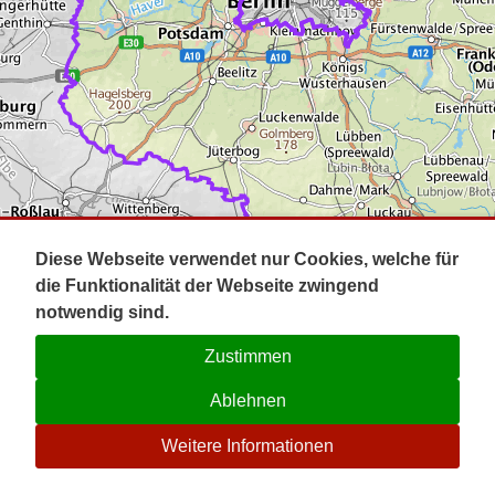
Impressum
Pot
Prig
Kontakt
Spr
Tel
Uck
Regi
Lausi
Diese Webseite verwendet nur Cookies, welche für
die Funktionalität der Webseite zwingend
notwendig sind.
Zustimmen
Ablehnen
☉
Weitere Informationen
V