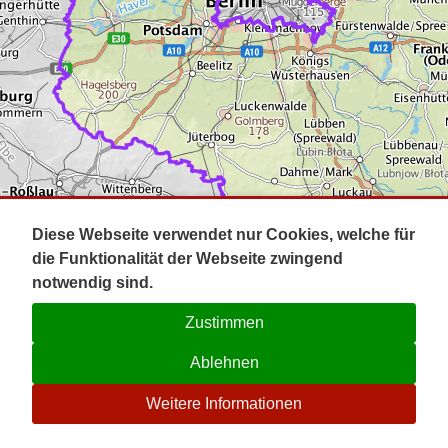
Impressum
Pot
Prig
Kontakt
Spr
Tel
Uck
Regi
Lausi
Diese Webseite verwendet nur Cookies, welche für
die Funktionalität der Webseite zwingend
notwendig sind.
Zustimmen
Ablehnen
☉
Weitere Informationen
V