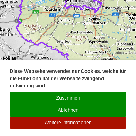
Impressum
Pot
Prig
Kontakt
Spr
Tel
Uck
Regi
Lausi
Diese Webseite verwendet nur Cookies, welche für
die Funktionalität der Webseite zwingend
notwendig sind.
Zustimmen
Ablehnen
☉
Weitere Informationen
V