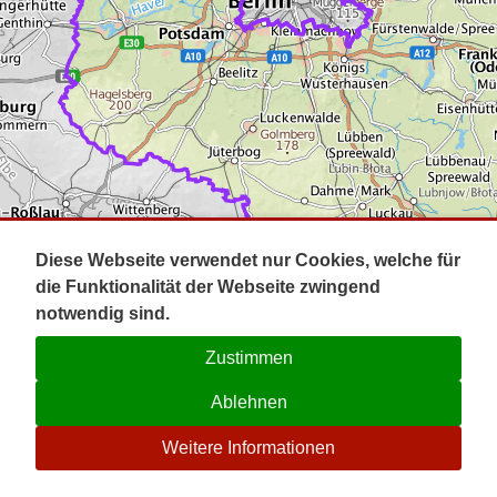
Impressum
Pot
Prig
Kontakt
Spr
Tel
Uck
Regi
Lausi
Diese Webseite verwendet nur Cookies, welche für
die Funktionalität der Webseite zwingend
notwendig sind.
Zustimmen
Ablehnen
☉
Weitere Informationen
V