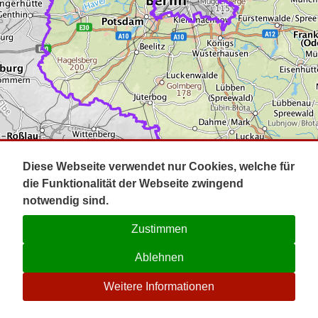
Impressum
Pot
Prig
Kontakt
Spr
Tel
Uck
Regi
Lausi
Diese Webseite verwendet nur Cookies, welche für
die Funktionalität der Webseite zwingend
notwendig sind.
Zustimmen
Ablehnen
☉
Weitere Informationen
V