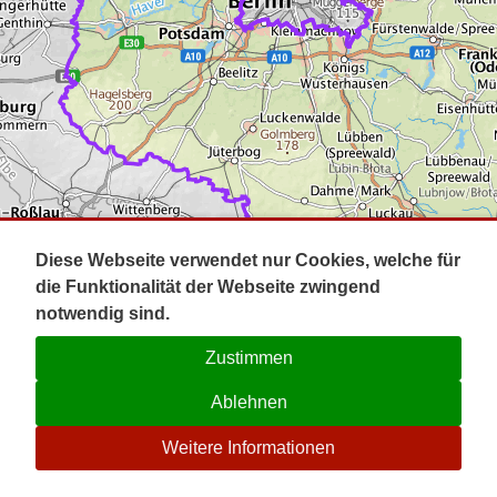
Impressum
Pot
Prig
Kontakt
Spr
Tel
Uck
Regi
Lausi
Diese Webseite verwendet nur Cookies, welche für
die Funktionalität der Webseite zwingend
notwendig sind.
Zustimmen
Ablehnen
☉
Weitere Informationen
V