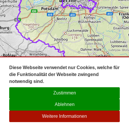
Impressum
Pot
Prig
Kontakt
Spr
Tel
Uck
Regi
Lausi
Diese Webseite verwendet nur Cookies, welche für
die Funktionalität der Webseite zwingend
notwendig sind.
Zustimmen
Ablehnen
☉
Weitere Informationen
V