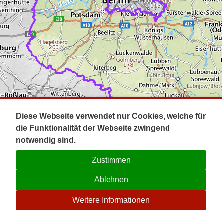
Impressum
Pot
Prig
Kontakt
Spr
Tel
Uck
Regi
Lausi
Diese Webseite verwendet nur Cookies, welche für
die Funktionalität der Webseite zwingend
notwendig sind.
Zustimmen
Ablehnen
☉
Weitere Informationen
V