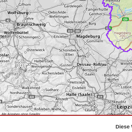
Alle Angaben ohne Gewähr
©
Bundesamt für Kartographie und Geodäsie
2026,
Datenquellen
©
GeoBasis-DE/LGB
,
dl-de/by-2-0
.
Diese 
©
GeoSN
,
dl-de/by-2-0