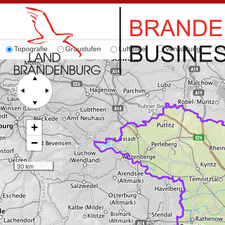
Topografie
Graustufen
Luftbilder
Verwaltung
Ka
+
−
30 km