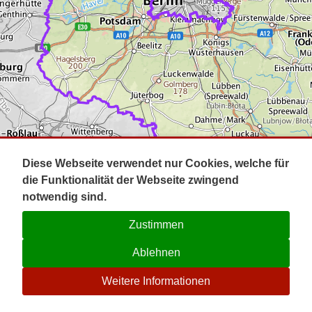
Impressum
Pot
Prig
Kontakt
Spr
Tel
Uck
Regi
Lausi
Diese Webseite verwendet nur Cookies, welche für
die Funktionalität der Webseite zwingend
notwendig sind.
Zustimmen
Ablehnen
☉
Weitere Informationen
V