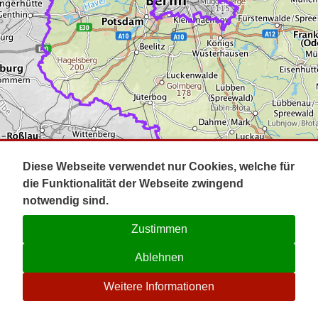
Impressum
Pot
Prig
Kontakt
Spr
Tel
Uck
Regi
Lausi
Diese Webseite verwendet nur Cookies, welche für
die Funktionalität der Webseite zwingend
notwendig sind.
Zustimmen
Ablehnen
☉
Weitere Informationen
V