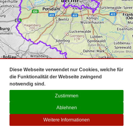
Impressum
Pot
Prig
Kontakt
Spr
Tel
Uck
Regi
Lausi
Diese Webseite verwendet nur Cookies, welche für
die Funktionalität der Webseite zwingend
notwendig sind.
Zustimmen
Ablehnen
☉
Weitere Informationen
V