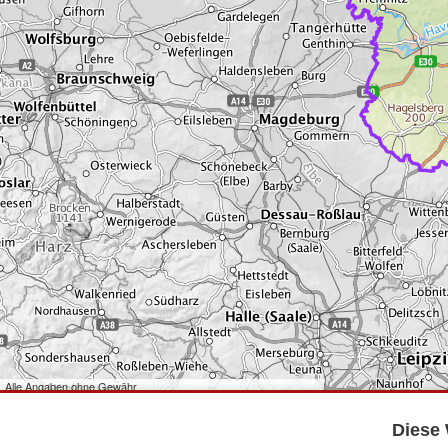
Alle Angaben ohne Gewähr
©
Bundesamt für Kartographie und Geodäsie
2026,
Datenquellen
©
GeoBasis-DE/LGB
,
dl-de/by-2-0
.
Diese 
©
GeoSN
,
dl-de/by-2-0