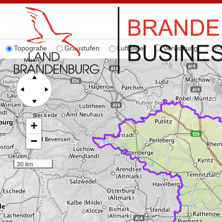
Topografie
Graustufen
Luftbilder
Verwaltung
Ka
+
−
30 km