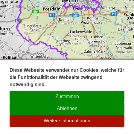
Impressum
Pot
Prig
Kontakt
Spr
Tel
Uck
Regi
Lausi
Diese Webseite verwendet nur Cookies, welche für
die Funktionalität der Webseite zwingend
notwendig sind.
Zustimmen
Ablehnen
☉
Weitere Informationen
V