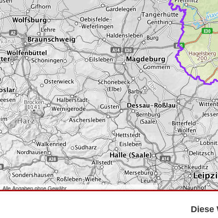
Alle Angaben ohne Gewähr
©
Bundesamt für Kartographie und Geodäsie
2026,
Datenquellen
©
GeoBasis-DE/LGB
,
dl-de/by-2-0
.
Diese 
©
GeoSN
,
dl-de/by-2-0