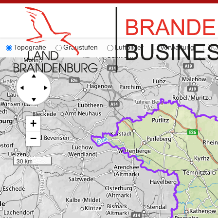
Topografie
Graustufen
Luftbilder
Verwaltung
Ka
+
−
30 km