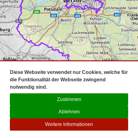
Impressum
Pot
Prig
Kontakt
Spr
Tel
Uck
Regi
Lausi
Diese Webseite verwendet nur Cookies, welche für
die Funktionalität der Webseite zwingend
notwendig sind.
Zustimmen
Ablehnen
☉
Weitere Informationen
V