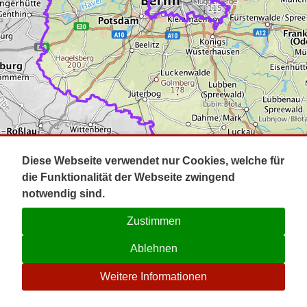
Impressum
Pot
Prig
Kontakt
Spr
Tel
Uck
Regi
Lausi
Diese Webseite verwendet nur Cookies, welche für
die Funktionalität der Webseite zwingend
notwendig sind.
Zustimmen
Ablehnen
☉
Weitere Informationen
V