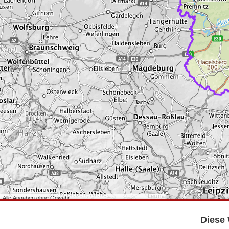
Alle Angaben ohne Gewähr
©
Bundesamt für Kartographie und Geodäsie
2026,
Datenquellen
©
GeoBasis-DE/LGB
,
dl-de/by-2-0
.
Diese 
©
GeoSN
,
dl-de/by-2-0