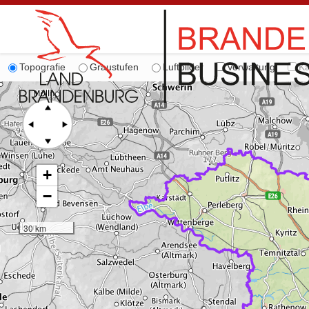
Topografie
Graustufen
Luftbilder
Verwaltung
Ka
+
−
30 km