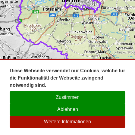
Impressum
Pot
Prig
Kontakt
Spr
Tel
Uck
Regi
Lausi
Diese Webseite verwendet nur Cookies, welche für
die Funktionalität der Webseite zwingend
notwendig sind.
Zustimmen
Ablehnen
☉
Weitere Informationen
V