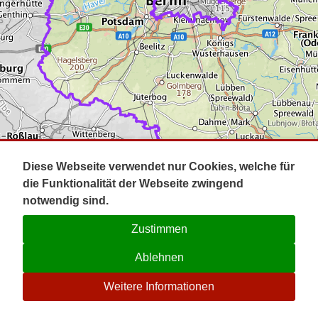
Impressum
Pot
Prig
Kontakt
Spr
Tel
Uck
Regi
Lausi
Diese Webseite verwendet nur Cookies, welche für
die Funktionalität der Webseite zwingend
notwendig sind.
Zustimmen
Ablehnen
☉
Weitere Informationen
V