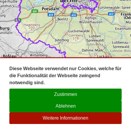
Impressum
Pot
Prig
Kontakt
Spr
Tel
Uck
Regi
Lausi
Diese Webseite verwendet nur Cookies, welche für
die Funktionalität der Webseite zwingend
notwendig sind.
Zustimmen
Ablehnen
☉
Weitere Informationen
V