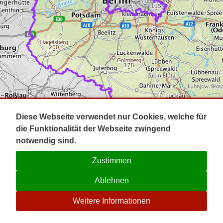
Impressum
Pot
Prig
Kontakt
Spr
Tel
Uck
Regi
Lausi
Diese Webseite verwendet nur Cookies, welche für
die Funktionalität der Webseite zwingend
notwendig sind.
Zustimmen
Ablehnen
☉
Weitere Informationen
V