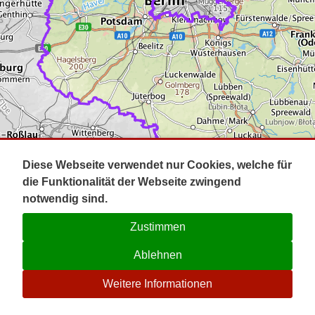
Impressum
Pot
Prig
Kontakt
Spr
Tel
Uck
Regi
Lausi
Diese Webseite verwendet nur Cookies, welche für
die Funktionalität der Webseite zwingend
notwendig sind.
Zustimmen
Ablehnen
☉
Weitere Informationen
V