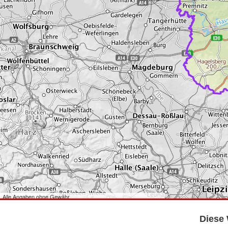
Alle Angaben ohne Gewähr
©
Bundesamt für Kartographie und Geodäsie
2026,
Datenquellen
©
GeoBasis-DE/LGB
,
dl-de/by-2-0
.
Diese 
©
GeoSN
,
dl-de/by-2-0