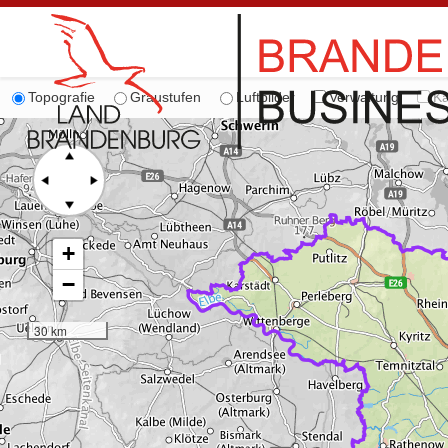
Topografie
Graustufen
Luftbilder
Verwaltung
Ka
+
−
30 km