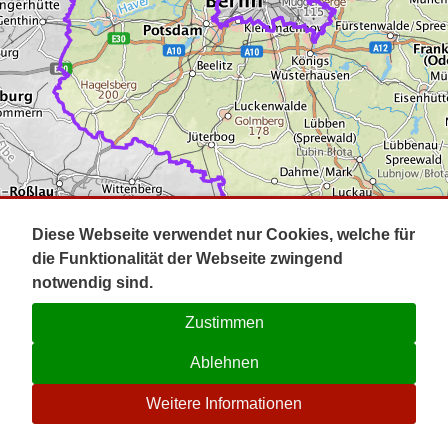
Impressum
Pot
Prig
Kontakt
Spr
Tel
Uck
Regi
Lausi
Diese Webseite verwendet nur Cookies, welche für
die Funktionalität der Webseite zwingend
notwendig sind.
Zustimmen
Ablehnen
☉
Weitere Informationen
V