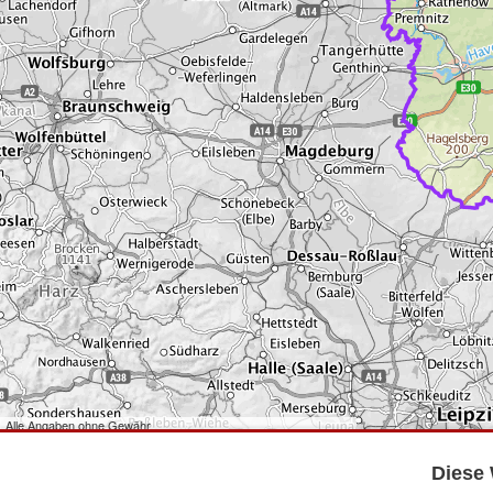
Alle Angaben ohne Gewähr
©
Bundesamt für Kartographie und Geodäsie
2026,
Datenquellen
©
GeoBasis-DE/LGB
,
dl-de/by-2-0
.
Diese 
©
GeoSN
,
dl-de/by-2-0