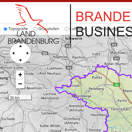
Topografie
Graustufen
Luftbilder
Verwaltung
Ka
+
−
30 km