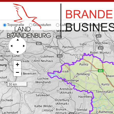
Topografie
Graustufen
Luftbilder
Verwaltung
Ka
+
−
30 km