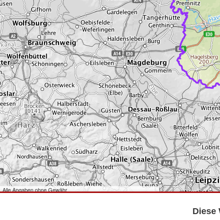
Alle Angaben ohne Gewähr
©
Bundesamt für Kartographie und Geodäsie
2026,
Datenquellen
©
GeoBasis-DE/LGB
,
dl-de/by-2-0
.
Diese 
©
GeoSN
,
dl-de/by-2-0