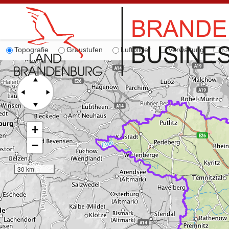
Topografie
Graustufen
Luftbilder
Verwaltung
Ka
+
−
30 km