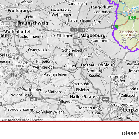
Alle Angaben ohne Gewähr
©
Bundesamt für Kartographie und Geodäsie
2026,
Datenquellen
©
GeoBasis-DE/LGB
,
dl-de/by-2-0
.
Diese 
©
GeoSN
,
dl-de/by-2-0