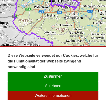
Impressum
Pot
Prig
Kontakt
Spr
Tel
Uck
Regi
Lausi
Diese Webseite verwendet nur Cookies, welche für
die Funktionalität der Webseite zwingend
notwendig sind.
Zustimmen
Ablehnen
☉
Weitere Informationen
V