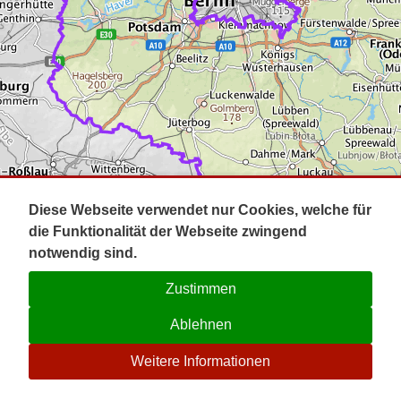
Impressum
Pot
Prig
Kontakt
Spr
Tel
Uck
Regi
Lausi
Diese Webseite verwendet nur Cookies, welche für
die Funktionalität der Webseite zwingend
notwendig sind.
Zustimmen
Ablehnen
☉
Weitere Informationen
V