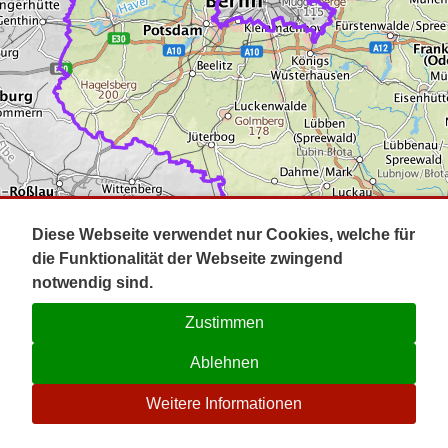
Impressum
Pot
Prig
Kontakt
Spr
Tel
Uck
Regi
Lausi
Diese Webseite verwendet nur Cookies, welche für
die Funktionalität der Webseite zwingend
notwendig sind.
Zustimmen
Ablehnen
☉
Weitere Informationen
V