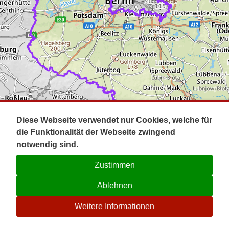
Impressum
Pot
Prig
Kontakt
Spr
Tel
Uck
Regi
Lausi
Diese Webseite verwendet nur Cookies, welche für
die Funktionalität der Webseite zwingend
notwendig sind.
Zustimmen
Ablehnen
☉
Weitere Informationen
V