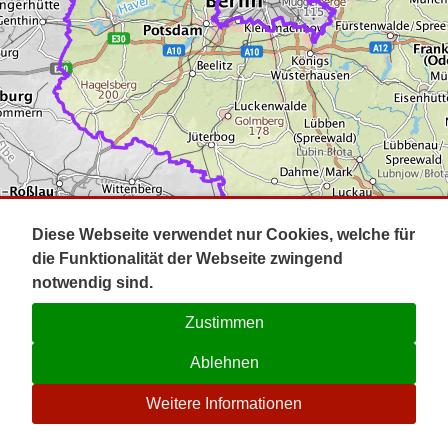
Impressum
Pot
Prig
Kontakt
Spr
Tel
Uck
Regi
Lausi
Diese Webseite verwendet nur Cookies, welche für
die Funktionalität der Webseite zwingend
notwendig sind.
Zustimmen
Ablehnen
☉
Weitere Informationen
V