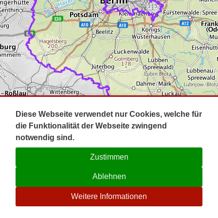
Impressum
Pot
Prig
Kontakt
Spr
Tel
Uck
Regi
Lausi
Diese Webseite verwendet nur Cookies, welche für
die Funktionalität der Webseite zwingend
notwendig sind.
Zustimmen
Ablehnen
☉
Weitere Informationen
V