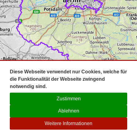
Impressum
Pot
Prig
Kontakt
Spr
Tel
Uck
Regi
Lausi
Diese Webseite verwendet nur Cookies, welche für
die Funktionalität der Webseite zwingend
notwendig sind.
Zustimmen
Ablehnen
☉
Weitere Informationen
V