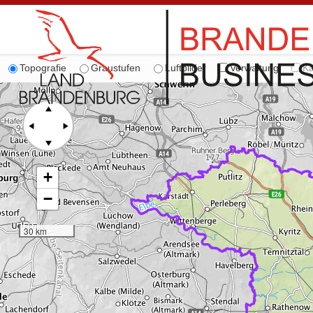
Topografie
Graustufen
Luftbilder
Verwaltung
Ka
+
−
30 km