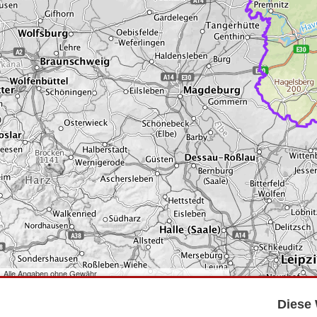
Alle Angaben ohne Gewähr
©
Bundesamt für Kartographie und Geodäsie
2026,
Datenquellen
©
GeoBasis-DE/LGB
,
dl-de/by-2-0
.
Diese 
©
GeoSN
,
dl-de/by-2-0