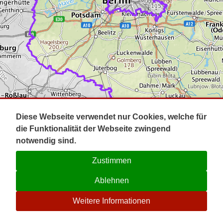
Impressum
Pot
Prig
Kontakt
Spr
Tel
Uck
Regi
Lausi
Diese Webseite verwendet nur Cookies, welche für
die Funktionalität der Webseite zwingend
notwendig sind.
Zustimmen
Ablehnen
☉
Weitere Informationen
V