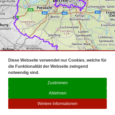
Impressum
Pot
Prig
Kontakt
Spr
Tel
Uck
Regi
Lausi
Diese Webseite verwendet nur Cookies, welche für
die Funktionalität der Webseite zwingend
notwendig sind.
Zustimmen
Ablehnen
☉
Weitere Informationen
V