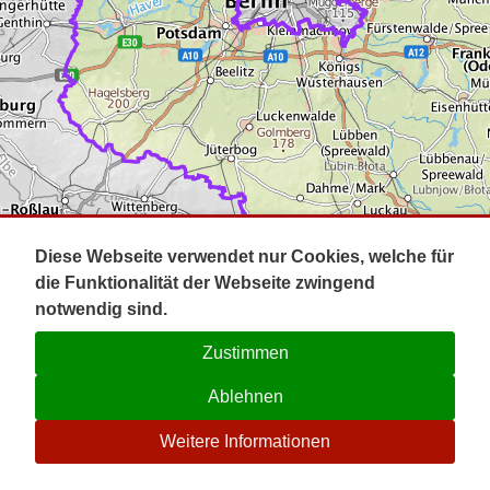
Impressum
Pot
Prig
Kontakt
Spr
Tel
Uck
Regi
Lausi
Diese Webseite verwendet nur Cookies, welche für
die Funktionalität der Webseite zwingend
notwendig sind.
Zustimmen
Ablehnen
☉
Weitere Informationen
V