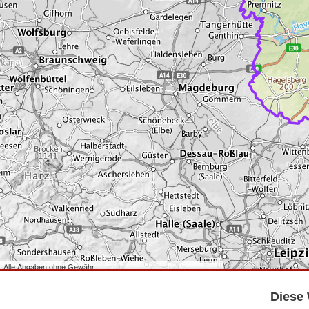
Alle Angaben ohne Gewähr
©
Bundesamt für Kartographie und Geodäsie
2026,
Datenquellen
©
GeoBasis-DE/LGB
,
dl-de/by-2-0
.
Diese 
©
GeoSN
,
dl-de/by-2-0