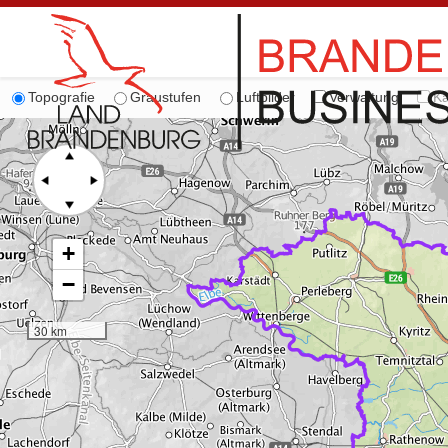
Topografie
Graustufen
Luftbilder
Verwaltung
Ka
+
−
30 km