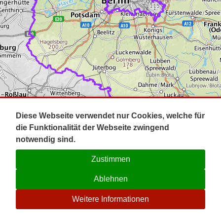
Impressum
Pot
Prig
Kontakt
Spr
Tel
Uck
Regi
Lausi
Diese Webseite verwendet nur Cookies, welche für
die Funktionalität der Webseite zwingend
notwendig sind.
Zustimmen
Ablehnen
☉
Weitere Informationen
V