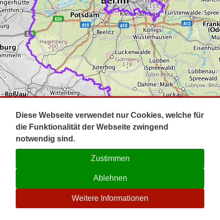
Impressum
Pot
Prig
Kontakt
Spr
Tel
Uck
Regi
Lausi
Diese Webseite verwendet nur Cookies, welche für
die Funktionalität der Webseite zwingend
notwendig sind.
Zustimmen
Ablehnen
☉
Weitere Informationen
V