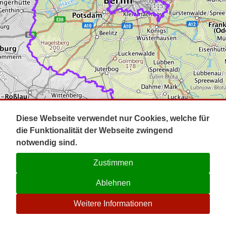
Impressum
Pot
Prig
Kontakt
Spr
Tel
Uck
Regi
Lausi
Diese Webseite verwendet nur Cookies, welche für
die Funktionalität der Webseite zwingend
notwendig sind.
Zustimmen
Ablehnen
☉
Weitere Informationen
V