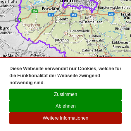
Impressum
Pot
Prig
Kontakt
Spr
Tel
Uck
Regi
Lausi
Diese Webseite verwendet nur Cookies, welche für
die Funktionalität der Webseite zwingend
notwendig sind.
Zustimmen
Ablehnen
☉
Weitere Informationen
V