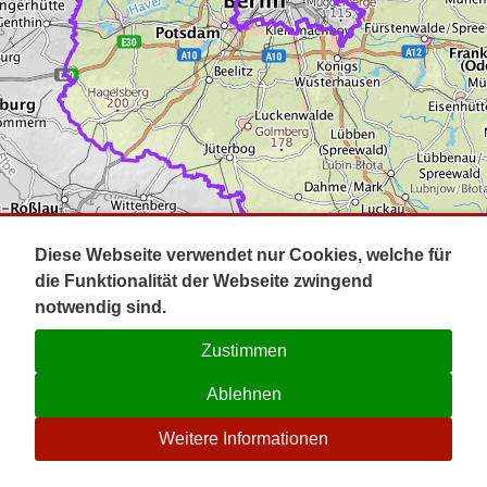
Impressum
Pot
Prig
Kontakt
Spr
Tel
Uck
Regi
Lausi
Diese Webseite verwendet nur Cookies, welche für
die Funktionalität der Webseite zwingend
notwendig sind.
Zustimmen
Ablehnen
☉
Weitere Informationen
V