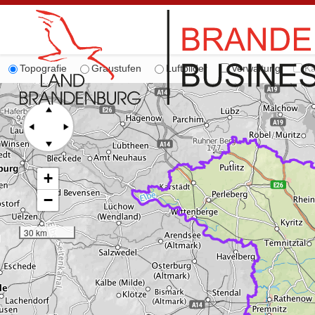
Topografie
Graustufen
Luftbilder
Verwaltung
Ka
+
−
30 km