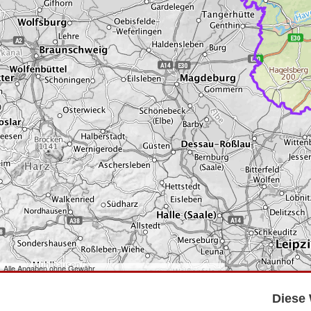
Alle Angaben ohne Gewähr
©
Bundesamt für Kartographie und Geodäsie
2026,
Datenquellen
©
GeoBasis-DE/LGB
,
dl-de/by-2-0
.
Diese 
©
GeoSN
,
dl-de/by-2-0