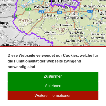
Impressum
Pot
Prig
Kontakt
Spr
Tel
Uck
Regi
Lausi
Diese Webseite verwendet nur Cookies, welche für
die Funktionalität der Webseite zwingend
notwendig sind.
Zustimmen
Ablehnen
☉
Weitere Informationen
V