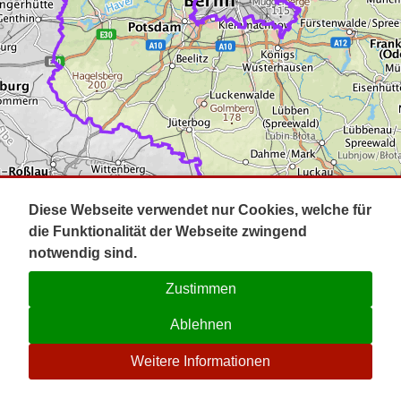
Impressum
Pot
Prig
Kontakt
Spr
Tel
Uck
Regi
Lausi
Diese Webseite verwendet nur Cookies, welche für
die Funktionalität der Webseite zwingend
notwendig sind.
Zustimmen
Ablehnen
☉
Weitere Informationen
V