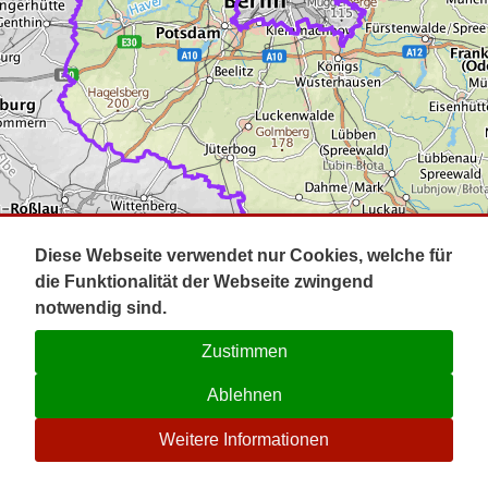
Impressum
Pot
Prig
Kontakt
Spr
Tel
Uck
Regi
Lausi
Diese Webseite verwendet nur Cookies, welche für
die Funktionalität der Webseite zwingend
notwendig sind.
Zustimmen
Ablehnen
☉
Weitere Informationen
V