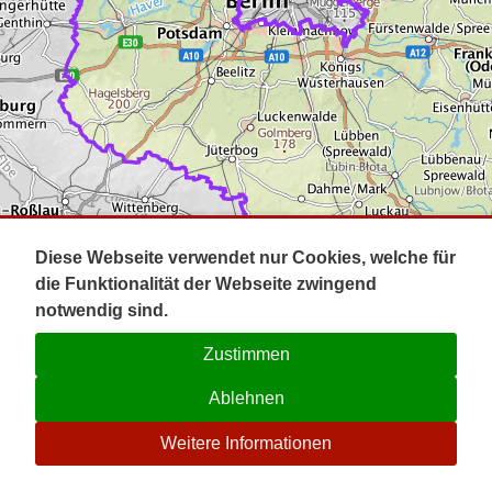
Impressum
Pot
Prig
Kontakt
Spr
Tel
Uck
Regi
Lausi
Diese Webseite verwendet nur Cookies, welche für
die Funktionalität der Webseite zwingend
notwendig sind.
Zustimmen
Ablehnen
☉
Weitere Informationen
V